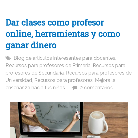
Dar clases como profesor
online, herramientas y como
ganar dinero
Blog de artículos interesantes para docentes
,
Recursos para profesores de Primaria
,
Recursos para
profesores de Secundaria
,
Recursos para profesores de
Universidad
,
Recursos para profesores: Mejora la
enseñanza hacia tus niños
2 comentarios