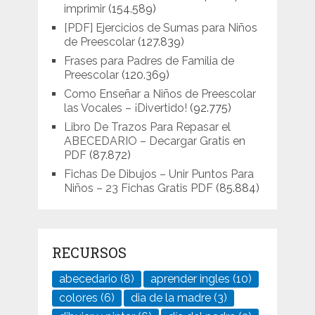
imprimir
(154.589)
[PDF] Ejercicios de Sumas para Niños
de Preescolar
(127.839)
Frases para Padres de Familia de
Preescolar
(120.369)
Como Enseñar a Niños de Preescolar
las Vocales – ¡Divertido!
(92.775)
Libro De Trazos Para Repasar el
ABECEDARIO – Decargar Gratis en
PDF
(87.872)
Fichas De Dibujos – Unir Puntos Para
Niños – 23 Fichas Gratis PDF
(85.884)
RECURSOS
abecedario
(8)
aprender ingles
(10)
colores
(6)
dia de la madre
(3)