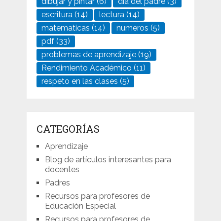
dibujar y pintar
(6)
día del padre
(3)
escritura
(14)
lectura
(14)
matematicas
(14)
numeros
(5)
pdf
(33)
problemas de aprendizaje
(19)
Rendimiento Académico
(11)
respeto en las clases
(5)
CATEGORÍAS
Aprendizaje
Blog de artículos interesantes para
docentes
Padres
Recursos para profesores de
Educación Especial
Recursos para profesores de