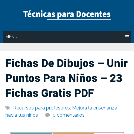
Saltar
al
contenido
MENÚ
Fichas De Dibujos – Unir
Puntos Para Niños – 23
Fichas Gratis PDF
Recursos para profesores: Mejora la enseñanza
hacia tus niños
0 comentarios