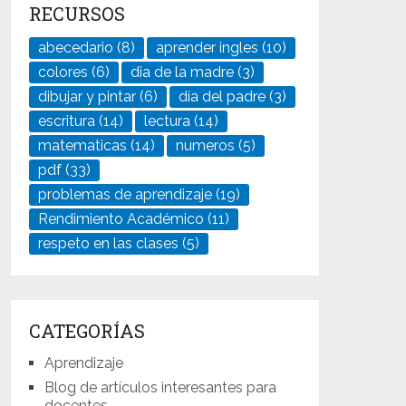
RECURSOS
abecedario
(8)
aprender ingles
(10)
colores
(6)
dia de la madre
(3)
dibujar y pintar
(6)
día del padre
(3)
escritura
(14)
lectura
(14)
matematicas
(14)
numeros
(5)
pdf
(33)
problemas de aprendizaje
(19)
Rendimiento Académico
(11)
respeto en las clases
(5)
CATEGORÍAS
Aprendizaje
Blog de artículos interesantes para
docentes