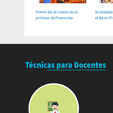
Primer día de clases de un
Actividade
profesor de Preescolar
el día en P