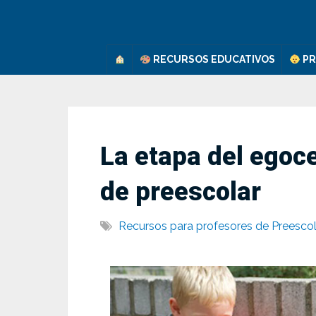
Saltar
al
contenido
RECURSOS EDUCATIVOS
PR
La etapa del egoc
de preescolar
Recursos para profesores de Preescol