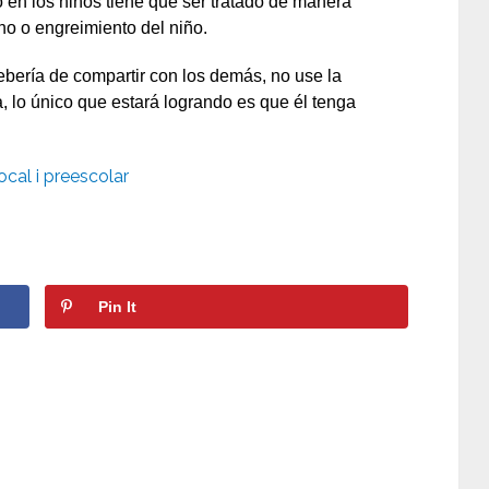
 en los niños tiene que ser tratado de manera
ho o engreimiento del niño.
ería de compartir con los demás, no use la
ta, lo único que estará logrando es que él tenga
ocal i preescolar
Pin It