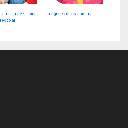
s para empezar bien
Imágenes de mariposas
reescolar