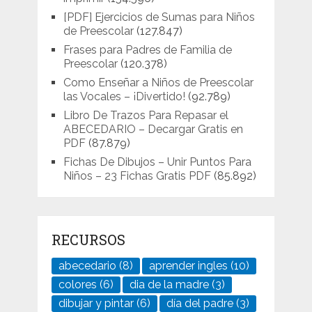
[PDF] Ejercicios de Sumas para Niños
de Preescolar
(127.847)
Frases para Padres de Familia de
Preescolar
(120.378)
Como Enseñar a Niños de Preescolar
las Vocales – ¡Divertido!
(92.789)
Libro De Trazos Para Repasar el
ABECEDARIO – Decargar Gratis en
PDF
(87.879)
Fichas De Dibujos – Unir Puntos Para
Niños – 23 Fichas Gratis PDF
(85.892)
RECURSOS
abecedario
(8)
aprender ingles
(10)
colores
(6)
dia de la madre
(3)
dibujar y pintar
(6)
día del padre
(3)