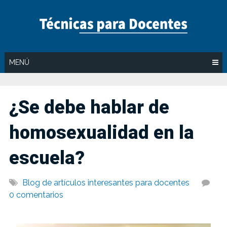
Saltar
al
contenido
MENÚ
¿Se debe hablar de
homosexualidad en la
escuela?
Blog de artículos interesantes para docentes
0 comentarios