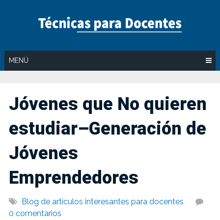
Saltar
al
contenido
MENÚ
Jóvenes que No quieren
estudiar–Generación de
Jóvenes
Emprendedores
Blog de artículos interesantes para docentes
0 comentarios