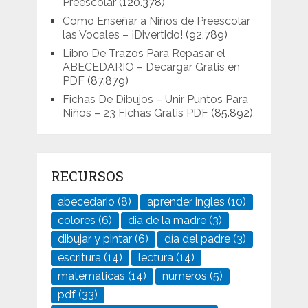
Preescolar
(120.378)
Como Enseñar a Niños de Preescolar
las Vocales – ¡Divertido!
(92.789)
Libro De Trazos Para Repasar el
ABECEDARIO – Decargar Gratis en
PDF
(87.879)
Fichas De Dibujos – Unir Puntos Para
Niños – 23 Fichas Gratis PDF
(85.892)
RECURSOS
abecedario
(8)
aprender ingles
(10)
colores
(6)
dia de la madre
(3)
dibujar y pintar
(6)
día del padre
(3)
escritura
(14)
lectura
(14)
matematicas
(14)
numeros
(5)
pdf
(33)