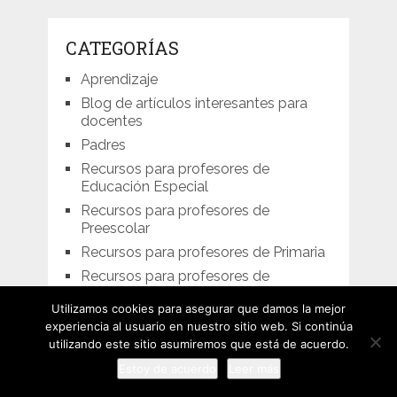
CATEGORÍAS
Aprendizaje
Blog de artículos interesantes para
docentes
Padres
Recursos para profesores de
Educación Especial
Recursos para profesores de
Preescolar
Recursos para profesores de Primaria
Recursos para profesores de
Secundaria
Utilizamos cookies para asegurar que damos la mejor
Recursos para profesores de
experiencia al usuario en nuestro sitio web. Si continúa
Universidad
utilizando este sitio asumiremos que está de acuerdo.
Recursos para profesores: Mejora la
Estoy de acuerdo
Leer más
enseñanza hacia tus niños