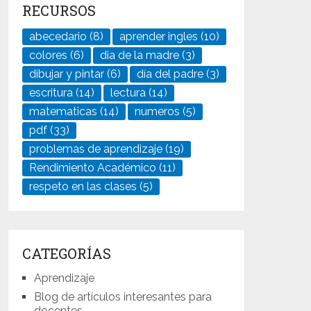
RECURSOS
abecedario
(8)
aprender ingles
(10)
colores
(6)
dia de la madre
(3)
dibujar y pintar
(6)
día del padre
(3)
escritura
(14)
lectura
(14)
matematicas
(14)
numeros
(5)
pdf
(33)
problemas de aprendizaje
(19)
Rendimiento Académico
(11)
respeto en las clases
(5)
CATEGORÍAS
Aprendizaje
Blog de artículos interesantes para
docentes