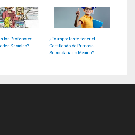
n los Profesores
¿Es importante tener el
Redes Sociales?
Certificado de Primaria-
Secundaria en México?