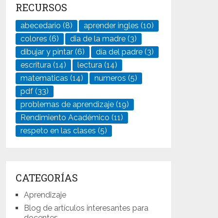
RECURSOS
abecedario
(8)
aprender ingles
(10)
colores
(6)
dia de la madre
(3)
dibujar y pintar
(6)
día del padre
(3)
escritura
(14)
lectura
(14)
matematicas
(14)
numeros
(5)
pdf
(33)
problemas de aprendizaje
(19)
Rendimiento Académico
(11)
respeto en las clases
(5)
CATEGORÍAS
Aprendizaje
Blog de artículos interesantes para
docentes