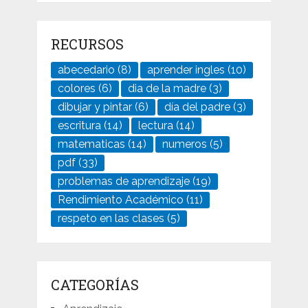
RECURSOS
abecedario
(8)
aprender ingles
(10)
colores
(6)
dia de la madre
(3)
dibujar y pintar
(6)
día del padre
(3)
escritura
(14)
lectura
(14)
matematicas
(14)
numeros
(5)
pdf
(33)
problemas de aprendizaje
(19)
Rendimiento Académico
(11)
respeto en las clases
(5)
CATEGORÍAS