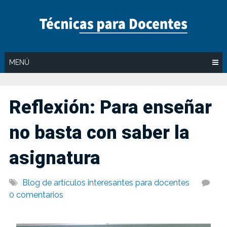
Saltar
al
contenido
MENÚ
Reflexión: Para enseñar
no basta con saber la
asignatura
Blog de artículos interesantes para docentes
0 comentarios