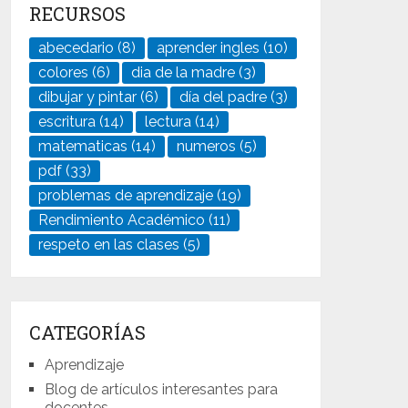
RECURSOS
abecedario
(8)
aprender ingles
(10)
colores
(6)
dia de la madre
(3)
dibujar y pintar
(6)
día del padre
(3)
escritura
(14)
lectura
(14)
matematicas
(14)
numeros
(5)
pdf
(33)
problemas de aprendizaje
(19)
Rendimiento Académico
(11)
respeto en las clases
(5)
CATEGORÍAS
Aprendizaje
Blog de artículos interesantes para
docentes