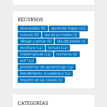
RECURSOS
abecedario
(8)
aprender ingles
(10)
colores
(6)
dia de la madre
(3)
dibujar y pintar
(6)
día del padre
(3)
escritura
(14)
lectura
(14)
matematicas
(14)
numeros
(5)
pdf
(33)
problemas de aprendizaje
(19)
Rendimiento Académico
(11)
respeto en las clases
(5)
CATEGORÍAS