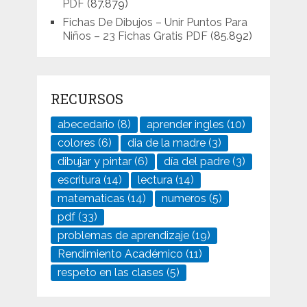
PDF
(87.879)
Fichas De Dibujos – Unir Puntos Para
Niños – 23 Fichas Gratis PDF
(85.892)
RECURSOS
abecedario
(8)
aprender ingles
(10)
colores
(6)
dia de la madre
(3)
dibujar y pintar
(6)
día del padre
(3)
escritura
(14)
lectura
(14)
matematicas
(14)
numeros
(5)
pdf
(33)
problemas de aprendizaje
(19)
Rendimiento Académico
(11)
respeto en las clases
(5)