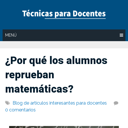
Saltar
al
contenido
MENÚ
¿Por qué los alumnos
reprueban
matemáticas?
Blog de artículos interesantes para docentes
0 comentarios