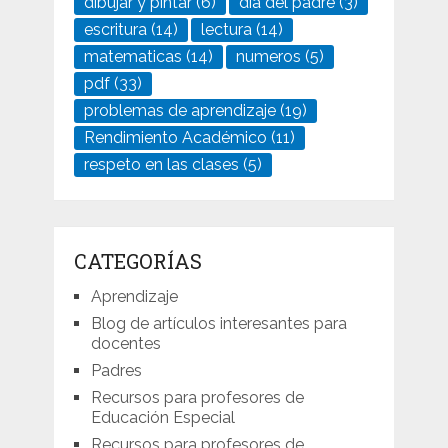
dibujar y pintar
(6)
día del padre
(3)
escritura
(14)
lectura
(14)
matematicas
(14)
numeros
(5)
pdf
(33)
problemas de aprendizaje
(19)
Rendimiento Académico
(11)
respeto en las clases
(5)
CATEGORÍAS
Aprendizaje
Blog de artículos interesantes para
docentes
Padres
Recursos para profesores de
Educación Especial
Recursos para profesores de