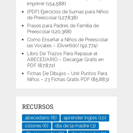
imprimir
(154.588)
[PDF] Ejercicios de Sumas para Niños
de Preescolar
(127.838)
Frases para Padres de Familia de
Preescolar
(120.368)
Como Enseñar a Niños de Preescolar
las Vocales – ¡Divertido!
(92.774)
Libro De Trazos Para Repasar el
ABECEDARIO – Decargar Gratis en
PDF
(87.872)
Fichas De Dibujos – Unir Puntos Para
Niños – 23 Fichas Gratis PDF
(85.883)
RECURSOS
abecedario
(8)
aprender ingles
(10)
colores
(6)
dia de la madre
(3)