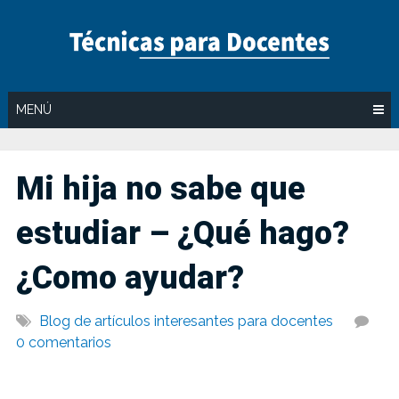
Saltar
al
contenido
MENÚ
Mi hija no sabe que
estudiar – ¿Qué hago?
¿Como ayudar?
Blog de artículos interesantes para docentes
0 comentarios