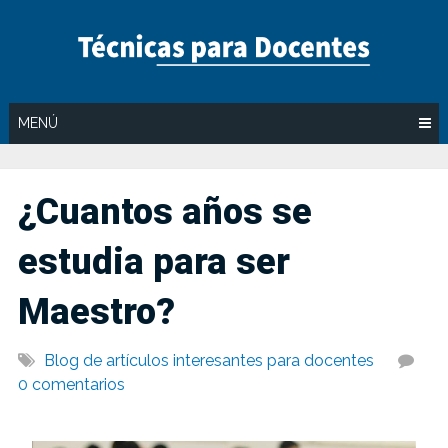
Saltar
al
contenido
MENÚ
¿Cuantos años se
estudia para ser
Maestro?
Blog de artículos interesantes para docentes
0 comentarios