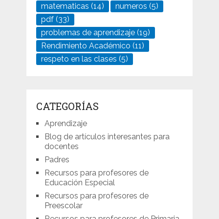
matematicas
(14)
numeros
(5)
pdf
(33)
problemas de aprendizaje
(19)
Rendimiento Académico
(11)
respeto en las clases
(5)
CATEGORÍAS
Aprendizaje
Blog de artículos interesantes para
docentes
Padres
Recursos para profesores de
Educación Especial
Recursos para profesores de
Preescolar
Recursos para profesores de Primaria