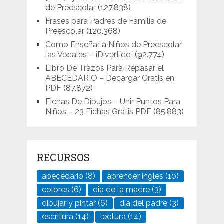
de Preescolar
(127.838)
Frases para Padres de Familia de
Preescolar
(120.368)
Como Enseñar a Niños de Preescolar
las Vocales – ¡Divertido!
(92.774)
Libro De Trazos Para Repasar el
ABECEDARIO – Decargar Gratis en
PDF
(87.872)
Fichas De Dibujos – Unir Puntos Para
Niños – 23 Fichas Gratis PDF
(85.883)
RECURSOS
abecedario
(8)
aprender ingles
(10)
colores
(6)
dia de la madre
(3)
dibujar y pintar
(6)
día del padre
(3)
escritura
(14)
lectura
(14)